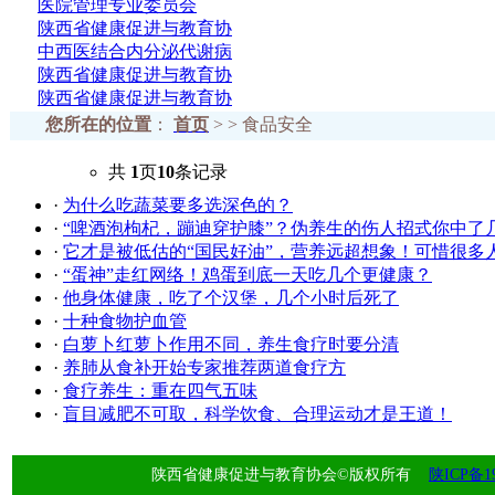
医院管理专业委员会
陕西省健康促进与教育协
中西医结合内分泌代谢病
陕西省健康促进与教育协
陕西省健康促进与教育协
您所在的位置
：
首页
> > 食品安全
共
1
页
10
条记录
·
为什么吃蔬菜要多选深色的？
·
“啤酒泡枸杞，蹦迪穿护膝”？伪养生的伤人招式你中了
·
它才是被低估的“国民好油”，营养远超想象！可惜很多
·
“蛋神”走红网络！鸡蛋到底一天吃几个更健康？
·
他身体健康，吃了个汉堡，几个小时后死了
·
十种食物护血管
·
白萝卜红萝卜作用不同，养生食疗时要分清
·
养肺从食补开始专家推荐两道食疗方
·
食疗养生：重在四气五味
·
盲目减肥不可取，科学饮食、合理运动才是王道！
陕西省健康促进与教育协会©版权所有
陕ICP备19